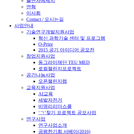
출연자메세지
연혁
이사회
Contact / 오시는길
사업안내
기술연구개발지원사업
혁신 과학기술 센터 및 프로그램
O-Prize
2015 공기 아이디어 공모전
창업지원사업
동그라미재단 TEU MED
로컬챌린지프로젝트
공간나눔사업
오픈챌린지랩
교육지원사업
AI교육
세발자전거
비영리리더스쿨
‘ㄱ’찾기 프로젝트 공모사업
연구사업
연구사업소개
공평한기회 서베이(2016)