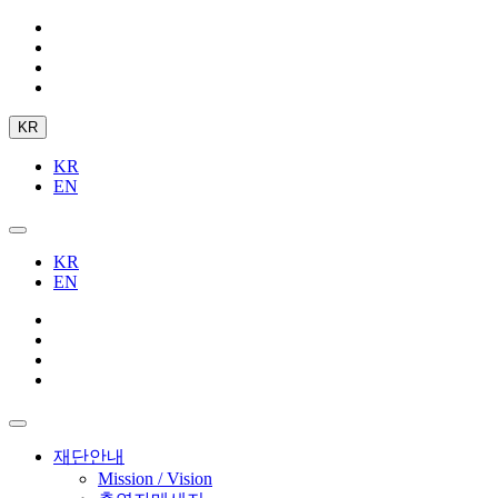
KR
KR
EN
KR
EN
재단안내
Mission / Vision