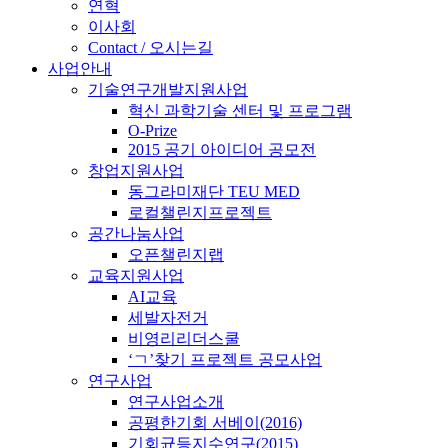
연혁
이사회
Contact / 오시는길
사업안내
기술연구개발지원사업
혁신 과학기술 센터 및 프로그램
O-Prize
2015 공기 아이디어 공모전
창업지원사업
동그라미재단 TEU MED
로컬챌린지프로젝트
공간나눔사업
오픈챌린지랩
교육지원사업
AI교육
세발자전거
비영리리더스쿨
‘ㄱ’찾기 프로젝트 공모사업
연구사업
연구사업소개
공평한기회 서베이(2016)
기회균등지수연구(2015)