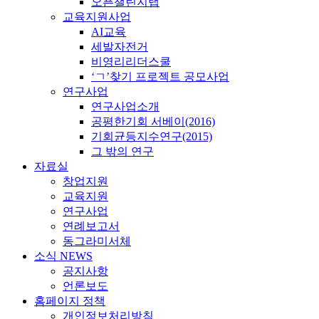
오픈챌린지랩
교육지원사업
AI교육
세발자전거
비영리리더스쿨
‘ㄱ’찾기 프로젝트 공모사업
연구사업
연구사업소개
공평한기회 서베이(2016)
기회균등지수연구(2015)
그 밖의 연구
자료실
창업지원
교육지원
연구사업
연례보고서
동그라미서체
소식 NEWS
공지사항
언론보도
홈페이지 정책
개인정보처리방침