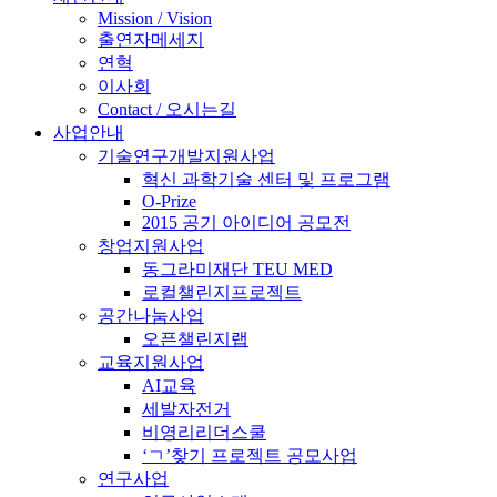
Mission / Vision
출연자메세지
연혁
이사회
Contact / 오시는길
사업안내
기술연구개발지원사업
혁신 과학기술 센터 및 프로그램
O-Prize
2015 공기 아이디어 공모전
창업지원사업
동그라미재단 TEU MED
로컬챌린지프로젝트
공간나눔사업
오픈챌린지랩
교육지원사업
AI교육
세발자전거
비영리리더스쿨
‘ㄱ’찾기 프로젝트 공모사업
연구사업