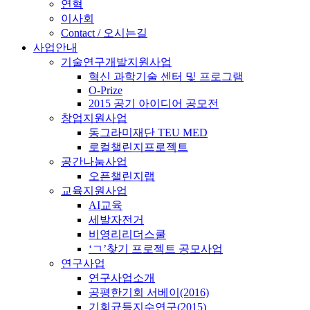
연혁
이사회
Contact / 오시는길
사업안내
기술연구개발지원사업
혁신 과학기술 센터 및 프로그램
O-Prize
2015 공기 아이디어 공모전
창업지원사업
동그라미재단 TEU MED
로컬챌린지프로젝트
공간나눔사업
오픈챌린지랩
교육지원사업
AI교육
세발자전거
비영리리더스쿨
‘ㄱ’찾기 프로젝트 공모사업
연구사업
연구사업소개
공평한기회 서베이(2016)
기회균등지수연구(2015)