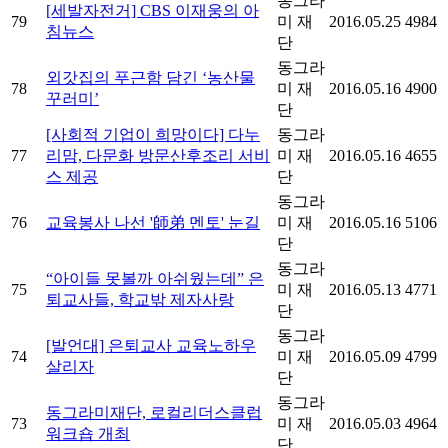
동그라
[세발자전거] CBS 이재웅의 아
79
미 재
2016.05.25
4984
침뉴스
단
동그라
외갓집의 푸근함 담긴 ‘농산물
78
미 재
2016.05.16
4900
꾸러미’
단
[사회적 기업이 희망이다] 다누
동그라
77
리맘, 다문화 방문산후조리 서비
미 재
2016.05.16
4655
스 제공
단
동그라
76
교육봉사 나선 '師弟 멘토' 눈길
미 재
2016.05.16
5106
단
동그라
“아이들 못볼까 아쉬웠는데” 은
75
미 재
2016.05.13
4771
퇴교사들, 학교밖 제자사랑
단
동그라
[발언대] 은퇴교사 교육노하우
74
미 재
2016.05.09
4799
살리자
단
동그라
동그라미재단, 로컬리더스클럽
73
미 재
2016.05.03
4964
워크숍 개최
단