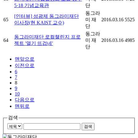
5·18 기념교육관
단
동그라
[인터뷰] 성광제 동그라미재단
65
미 재
2016.03.16
5525
이사장(현 KAIST 교수)
단
동그라
동그라미재단 로컬챌린지 프로
64
미 재
2016.03.16
4985
젝트 '열기 뜨겁네'
단
맨앞으로
이전으로
6
7
8
9
10
다음으로
맨뒤로
검색