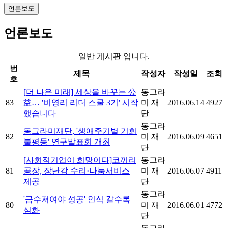
언론보도
언론보도
일반 게시판 입니다.
번
제목
작성자
작성일
조회
호
[더 나은 미래] 세상을 바꾸는 公
동그라
83
益… '비영리 리더 스쿨 3기' 시작
미 재
2016.06.14
4927
했습니다
단
동그라
동그라미재단, '생애주기별 기회
82
미 재
2016.06.09
4651
불평등' 연구발표회 개최
단
[사회적기업이 희망이다]코끼리
동그라
81
공장, 장난감 수리·나눔서비스
미 재
2016.06.07
4911
제공
단
동그라
'금수저여야 성공' 인식 갈수록
80
미 재
2016.06.01
4772
심화
단