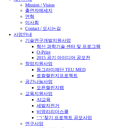
Mission / Vision
출연자메세지
연혁
이사회
Contact / 오시는길
사업안내
기술연구개발지원사업
혁신 과학기술 센터 및 프로그램
O-Prize
2015 공기 아이디어 공모전
창업지원사업
동그라미재단 TEU MED
로컬챌린지프로젝트
공간나눔사업
오픈챌린지랩
교육지원사업
AI교육
세발자전거
비영리리더스쿨
‘ㄱ’찾기 프로젝트 공모사업
연구사업