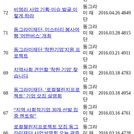
동그라
비영리 사업 기획·이슈 발굴 이
72
미 재
2016.04.26
4849
렇게 하라
단
동그라
동그라미재단, 미스터리 봉사여
71
미 재
2016.03.28
4815
행 '어떤버스' 개최
단
동그라
동그라미재단 '착한기업'지원 프
70
미 재
2016.03.21
4911
로젝트
단
동그라
지역사회 견인할 '착한 기업' 찾
69
미 재
2016.03.18
4783
습니다
단
동그라
동그라미재단, ‘로컬챌린지프로
68
미 재
2016.03.18
4954
젝트’ 기업 모집 설명회
단
동그라
“지역 사회적기업 30개 선발 집
67
미 재
2016.03.16
4761
중 멘토링”
단
로컬챌린지프로젝트 모집 동그
동그라
66
라미재단 사업설명회 오늘 광주
미 재
2016.03.16
4728