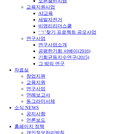
오픈챌린지랩
교육지원사업
AI교육
세발자전거
비영리리더스쿨
‘ㄱ’찾기 프로젝트 공모사업
연구사업
연구사업소개
공평한기회 서베이(2016)
기회균등지수연구(2015)
그 밖의 연구
자료실
창업지원
교육지원
연구사업
연례보고서
동그라미서체
소식 NEWS
공지사항
언론보도
홈페이지 정책
개인정보처리방침