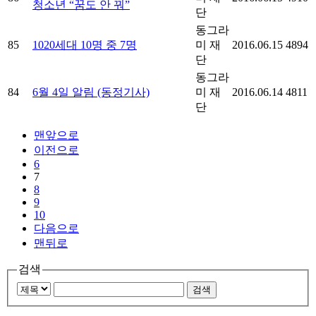
청소년 “꿈도 안 꿔”
단
동그라
85
1020세대 10명 중 7명
미 재
2016.06.15
4894
단
동그라
84
6월 4일 알림 (동정기사)
미 재
2016.06.14
4811
단
맨앞으로
이전으로
6
7
8
9
10
다음으로
맨뒤로
검색