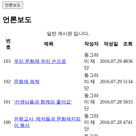
언론보도
언론보도
일반 게시판 입니다.
번
제목
작성자
작성일
조회
호
동그라
103
우리 문화재 우리 손으로
미 재
2016.07.29
4836
단
동그라
102
문화재 쓱싹
미 재
2016.07.29
5134
단
동그라
101
'선생님들과 함께라 좋아요'
미 재
2016.07.28
5033
단
동그라
은퇴교사, 제자들과 문화재지킴
100
미 재
2016.07.28
4741
이 봉사
단