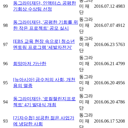
동그라
동그라미재단, 인액터스 공평한
99
미 재
2016.07.12
4983
기회상 수상팀 선정
단
동그라
동그라미재단, '공평한 기회를 위
98
미 재
2016.07.07
4912
한 작은 프로젝트' 공모 실시
단
동그라
[EBS 교육 현장 속으로] 청소년
97
미 재
2016.06.23
5763
멘토링 프로그램 '세발자전거'
단
동그라
96
희망마저 가난한
미 재
2016.06.21
4799
단
동그라
[뉴아시아] 금수저의 사회, 개천
95
미 재
2016.06.20
4956
용의 멸종
단
동그라
동그라미재단, '로컬챌린지프로
94
미 재
2016.06.20
4786
젝트' 4기 발대식 개최
단
동그라
[기자수첩] 성공한 젊은 사업가
93
미 재
2016.06.17
5208
에 냉담한 사회
단