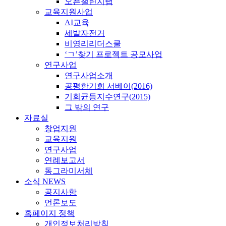
오픈챌린지랩
교육지원사업
AI교육
세발자전거
비영리리더스쿨
‘ㄱ’찾기 프로젝트 공모사업
연구사업
연구사업소개
공평한기회 서베이(2016)
기회균등지수연구(2015)
그 밖의 연구
자료실
창업지원
교육지원
연구사업
연례보고서
동그라미서체
소식 NEWS
공지사항
언론보도
홈페이지 정책
개인정보처리방침