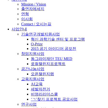
Mission / Vision
출연자메세지
연혁
이사회
Contact / 오시는길
사업안내
기술연구개발지원사업
혁신 과학기술 센터 및 프로그램
O-Prize
2015 공기 아이디어 공모전
창업지원사업
동그라미재단 TEU MED
로컬챌린지프로젝트
공간나눔사업
오픈챌린지랩
교육지원사업
AI교육
세발자전거
비영리리더스쿨
‘ㄱ’찾기 프로젝트 공모사업
연구사업