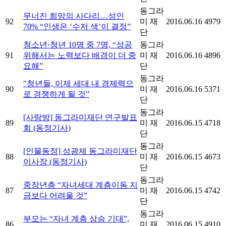
동그라
무너진 희망의 사다리…성인
92
미 재
2016.06.16
4979
70% “인생은 ‘수저 색’이 결정”
단
청소년·청년 10명 중 7명, “성공
동그라
91
위해서는 노력보다 배경이 더 중
미 재
2016.06.16
4896
요해”
단
동그라
″청년들, 이제 세대 내 경제력으
90
미 재
2016.06.16
5371
로 경쟁하게 될 것”
단
동그라
[사랑방] 동그라미재단 연구발표
89
미 재
2016.06.15
4718
회 (동정기사)
단
동그라
[인물동정] 성광제 동그라미재단
88
미 재
2016.06.15
4673
이사장 (동정기사)
단
동그라
중장년층 “자녀세대 계층이동 지
87
미 재
2016.06.15
4742
금보다 어려울 것”
단
동그라
부모는 “자녀 계층 상승 기대”,
86
미 재
2016.06.15
4910