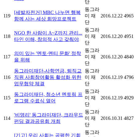
단
동그라
[세발자전거] MBC 나누면 행복
119
미 재
2016.12.22
4965
함께 사는 세상 희망프로젝트
단
동그라
NGO 한 사람이 A~Z까지 관리...
118
미 재
2016.12.20
4951
타인 이해, 창의적 사고 갖춰야
단
동그라
의미 있는 '멘토·멘티 문화' 정착
117
미 재
2016.12.20
4840
을 위해
단
동그라미재단-사학연금, 퇴직교
동그라
116
직원 사회참여활동 활성화 위한
미 재
2016.12.19
4796
업무협약 체결
단
동그라
동그라미재단, 청소년 멘토링 프
115
미 재
2016.12.19
4929
로그램 수료식 열어
단
동그라
'비영리' 동그라미재단, 크라우드
114
미 재
2016.10.31
4827
펀딩 결과공유회 개최
단
동그라
[기고] 우리 사회는 공평한 기회