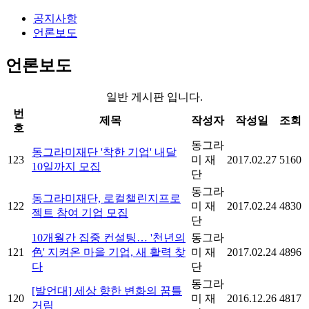
공지사항
언론보도
언론보도
일반 게시판 입니다.
번
제목
작성자
작성일
조회
호
동그라
동그라미재단 '착한 기업' 내달
123
미 재
2017.02.27
5160
10일까지 모집
단
동그라
동그라미재단, 로컬챌린지프로
122
미 재
2017.02.24
4830
젝트 참여 기업 모집
단
10개월간 집중 컨설팅… '천년의
동그라
121
色' 지켜온 마을 기업, 새 활력 찾
미 재
2017.02.24
4896
다
단
동그라
[발언대] 세상 향한 변화의 꿈틀
120
미 재
2016.12.26
4817
거림