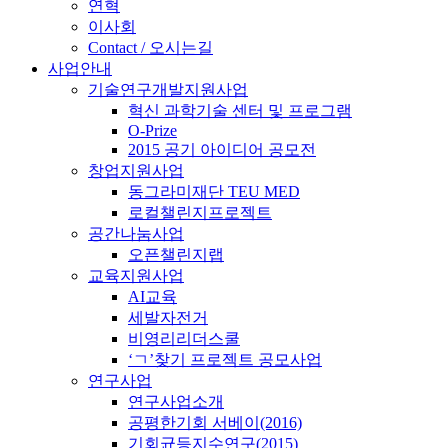
연혁
이사회
Contact / 오시는길
사업안내
기술연구개발지원사업
혁신 과학기술 센터 및 프로그램
O-Prize
2015 공기 아이디어 공모전
창업지원사업
동그라미재단 TEU MED
로컬챌린지프로젝트
공간나눔사업
오픈챌린지랩
교육지원사업
AI교육
세발자전거
비영리리더스쿨
‘ㄱ’찾기 프로젝트 공모사업
연구사업
연구사업소개
공평한기회 서베이(2016)
기회균등지수연구(2015)