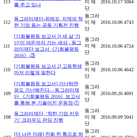
113
미 재
2016.10.17
5004
를 주고 있나
단
동그라
동그라미재단-위메프, 지역의 착
112
미 재
2016.10.06
4743
한 기업 돕는 공동 기획전 진행
단
[기회불평등 보고서 3] 세 살 '가
동그라
난'이 여든까지 가는 세상 - 동그
미 재
111
2016.10.06
4724
라미재단 보고서《기회불평등
단
2016》-③
동그라
[기회불평등 보고서 2] 고등학생
110
미 재
2016.10.06
4642
마저 이렇게 말한다
단
[기회불평등 보고서] 가난하면
동그라
꿈도 가난해진다. - 동그라미재
미 재
109
2016.09.26
4691
단 《기회불평등 2016》보고서
단
를 통해 본 기울어진 운동장-①
동그라
동그라미재단, ‘착한 기업 키우
108
미 재
2016.09.09
5041
기’ 크라우드 펀딩 진행
단
동그라
[더 나은 미래] 전화 한 통으로 허