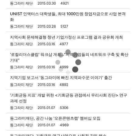
동그라미 재단
2015.03.30
4921
UNIST 인액터스 대학생들, 최대 1000만원 창업자금으로 사업 본격
화
동그라미 재단
2015.03.26
5127
지역사회 문제해결형 청년 기업가정신 프로그램 결과 공유회 개최
동그라미 재단
2015.03.16
4977
'로컬리더스클럽' 워크샵 개최…"지역기업들의 네트워크 구축 및 확산
기대“
동그라미 재단
2015.03.16
4999
지역기업 보고서 '동그라미에 빠진 지역파수꾼 이야기' 출간
동그라미 재단
2015.03.16
4892
'기회균등 지표' 개발 위한 <기회균등 관점에서 우리사회 진단> 연구
과제 선정
동그라미 재단
2015.01.07
5306
동그라미재단, 공간 나눔 ‘오픈콘텐츠랩’ 멤버십 모집
동그라미 재단
2015.01.07
4969
동그라미재단, 기회균등 연구사업으로 사회적 갈등 해소