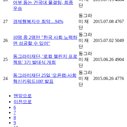
어부 돕는 건국대 물결팀, 최종
단
우승
동그라
27
경제행복지수 최악…94%
미 재
2015.07.08
4767
단
동그라
10명 중 2명만 "한국 사회 노력하
26
미 재
2015.07.02
5049
면 성공할 수 있어"
단
동그라
동그라미재단, '로컬 챌린지 프로
25
미 재
2015.06.26
4904
젝트' 3기 발대식 개최
단
동그라
동그라미재단 25일 '오픈랩-사회
24
미 재
2015.06.26
4776
혁신키워드100' 발표
단
맨앞으로
이전으로
6
7
8
9