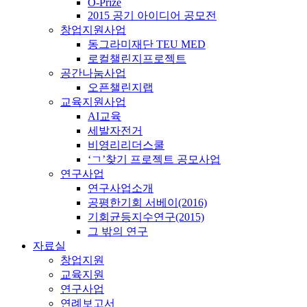
O-Prize
2015 공기 아이디어 공모전
창업지원사업
동그라미재단 TEU MED
로컬챌린지프로젝트
공간나눔사업
오픈챌린지랩
교육지원사업
AI교육
세발자전거
비영리리더스쿨
‘ㄱ’찾기 프로젝트 공모사업
연구사업
연구사업소개
공평한기회 서베이(2016)
기회균등지수연구(2015)
그 밖의 연구
자료실
창업지원
교육지원
연구사업
연례보고서