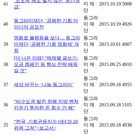
‘노오력’해도 닿지 않는 ‘중간계
41
미 재
2015.10.19
5008
급’
단
동그라
동그라미재단, ‘공평한 기회 아
40
미 재
2015.10.19
4926
이디어 공모전
단
영화로 불평등을 보다… 동그라
동그라
39
미재단,‘공평한 기회 영화제' 개
미 재
2015.10.01
4907
최
단
[더 나은 미래] “매체별 글쓰기·
동그라
38
모금 캠페인 등 핵심 전략 배워
미 재
2015.09.25
4910
갈 것”
단
동그라
37
세상 바꾸는 ‘나눔 동그라미’
미 재
2015.09.18
4955
단
동그라
“비수도권 발전 위해 지방 벤처
36
미 재
2015.09.18
5105
키우기 투자한 돈 회수 안 해”
단
동그라
“한국, 기회균등지수 OECD 20
35
미 재
2015.09.18
4938
위에 그쳐”<보고서>
단