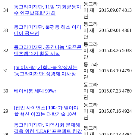
동그라
동그라미재단, 11일 '기회균등지
34
미 재
2015.09.07
4813
수 연구발표회' 개최
단
동그라
동그라미재단, 불평등 해소 아이
33
미 재
2015.09.01
4861
디어 공모전
단
동그라
동그라미재단, 공간나눔 ‘오픈콘
32
미 재
2015.08.26
5038
텐츠랩’ 5기 활동 시작
단
동그라
[fn 이사람] 기회나눔 앞장서는
31
미 재
2015.08.19
4790
'동그라미재단' 성광제 이사장
단
동그라
30
베이비붐 세대 90%↑
미 재
2015.07.23
4780
단
동그라
[팝업 사이언스] 10대가 알아야
29
미 재
2015.07.16
4924
할 혁신 이끄는 과학기술 10선
단
동그라미재단, 지역사회 문제해
동그라
결을 위한 ‘LEAP’ 프로젝트 한강
미 재
28
2015.07.13
4884