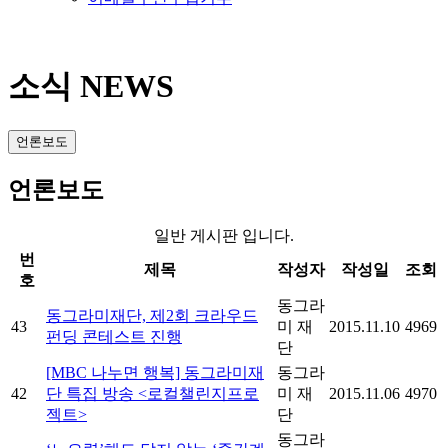
소식 NEWS
언론보도
언론보도
일반 게시판 입니다.
번
제목
작성자
작성일
조회
호
동그라
동그라미재단, 제2회 크라우드
43
미 재
2015.11.10
4969
펀딩 콘테스트 진행
단
[MBC 나누면 행복] 동그라미재
동그라
42
단 특집 방송 <로컬챌린지프로
미 재
2015.11.06
4970
젝트>
단
동그라