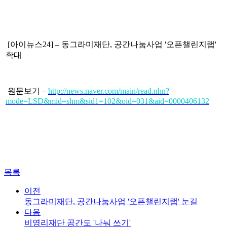
[아이뉴스24] – 동그라미재단, 공간나눔사업 '오픈챌린지랩'
확대
원문보기 –
http://news.naver.com/main/read.nhn?
mode=LSD&mid=shm&sid1=102&oid=031&aid=0000406132
목록
이전
동그라미재단, 공간나눔사업 '오픈챌린지랩' 눈길
다음
비영리재단 공간도 '나눠 쓰기'