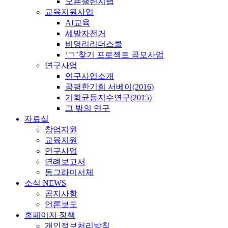
오픈챌린지랩
교육지원사업
AI교육
세발자전거
비영리리더스쿨
‘ㄱ’찾기 프로젝트 공모사업
연구사업
연구사업소개
공평한기회 서베이(2016)
기회균등지수연구(2015)
그 밖의 연구
자료실
창업지원
교육지원
연구사업
연례보고서
동그라미서체
소식 NEWS
공지사항
언론보도
홈페이지 정책
개인정보처리방침