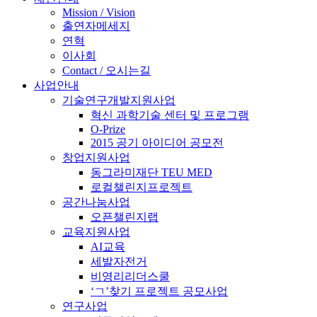
Mission / Vision
출연자메세지
연혁
이사회
Contact / 오시는길
사업안내
기술연구개발지원사업
혁신 과학기술 센터 및 프로그램
O-Prize
2015 공기 아이디어 공모전
창업지원사업
동그라미재단 TEU MED
로컬챌린지프로젝트
공간나눔사업
오픈챌린지랩
교육지원사업
AI교육
세발자전거
비영리리더스쿨
‘ㄱ’찾기 프로젝트 공모사업
연구사업