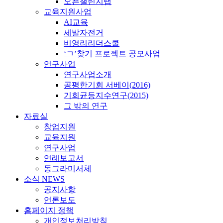
오픈챌린지랩
교육지원사업
AI교육
세발자전거
비영리리더스쿨
‘ㄱ’찾기 프로젝트 공모사업
연구사업
연구사업소개
공평한기회 서베이(2016)
기회균등지수연구(2015)
그 밖의 연구
자료실
창업지원
교육지원
연구사업
연례보고서
동그라미서체
소식 NEWS
공지사항
언론보도
홈페이지 정책
개인정보처리방침