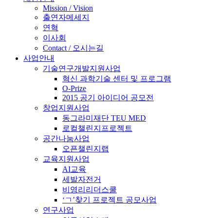
Mission / Vision
출연자메세지
연혁
이사회
Contact / 오시는길
사업안내
기술연구개발지원사업
혁신 과학기술 센터 및 프로그램
O-Prize
2015 공기 아이디어 공모전
창업지원사업
동그라미재단 TEU MED
로컬챌린지프로젝트
공간나눔사업
오픈챌린지랩
교육지원사업
AI교육
세발자전거
비영리리더스쿨
‘ㄱ’찾기 프로젝트 공모사업
연구사업