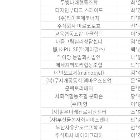
두빛나래협동조합
최*
디자인부티크 스페이드
최*
(주)라이트에코너지
마*
주식회사 마르코로호
신*
교육협동조합 마을학교
이*
마음그림심리상담센터
임*
脈 K-PULSE(맥케이펄스)
백*
맥아당 농업회사법인
나*
메세지팩토리협동조합
노*
메인오브제(mainobjet)
김*
(복)무지개공동회 엠마우스산업
문*
문팩토리매직
문*
사회적협동조합 문화숨
황*
(주)미향
이*
(사)밝은미래진로지원센터
조*
(사)부산돌봄사회서비스센터
안*
부산자유발도르프학교
안*
주식회사 비아이코리아
이*