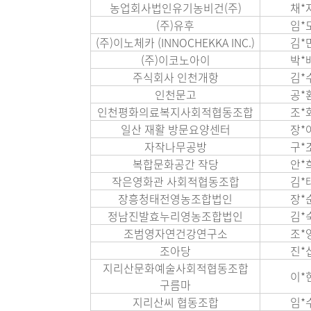
농업회사법인유기농비건(주)
채*
(주)유후
임*
(주)이노체카 (INNOCHEKKA INC.)
김*
(주)이코노아이
박*
주식회사 인천개항
김*
인천문고
공*
인천평화의료복지사회적협동조합
조*
일산 재활 방문요양센터
장*
자작나무공방
구*
복합문화공간 작당
안*
작은영화관 사회적협동조합
김*
장흥청태전영농조합법인
장*
정남진발효누리영농조합법인
김*
조범영자연건강연구소
조*
조아당
진*
지리산문화예술사회적협동조합
이*
구름마
지리산씨 협동조합
임*