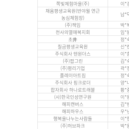
쪽빛체험마을(주)
이*
채움평생교육원(반야월 연근
남*
농심체험장)
(주)책임
박*
천사의열매복지회
임*
초井
정*
칠금평생교육원
신*
주식회사 텐원더스
이*
(주)팝그린
김*
(주)평리기업
곽*
플레이아트짐
정*
주식회사 핑크로더
양*
합자회사 하나로트래블
황*
(사)한국인성연구원
이*
해피캔버스
김*
해피하우스
우*
행복을나누는사람들
이*
(주)허브파크
박*