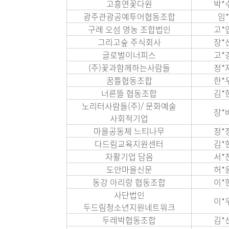
고흥연꽃다원
박*
광주관광공예투어협동조합
임*
구례 오섬 영농 조합법인
고*
그리고숲 주식회사
장*
글로벌이너피스
고*
(주)꽃과함께하는사람들
정*
꿈틀협동조합
한*
너른뜰 협동조합
김*
노리터사람들(주)/ 문화예술
장*
사회적기업
마을공동체 느티나무
정*
다드림교육지원센터
김*
자활기업 담음
서*
도안마을신문
허*
동강 아리랑 협동조합
이*
사단법인
이*
두드림청소년지원네트워크
두레박협동조합
김*