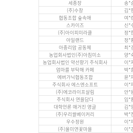
세종장
송*
(주)수창
김*
협동조합 숲속애
여*
스카이즈
신*
(주)아이피미라클
정*
아일랜드
정*
아중리맘 공동체
최*
농업회사법인(주)아침미소
양*
농업회사법인 약선향기 주식회사
이*
엄마를 부탁해 카페
박*
에버가닉협동조합
윤*
주식회사 에스엔소프트
이*
(주)에코라이프살림
안*
주식회사 연을담다
임*
대학언론 매거진 영글
김*
(주)우리쌀베이커리
박*
우수정원
이*
(주)울미연꽃마을
이*